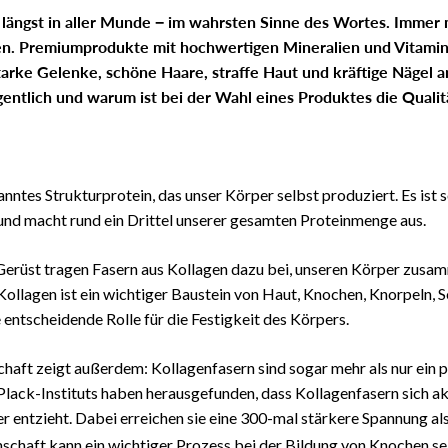
t längst in aller Munde − im wahrsten Sinne des Wortes. Imme
en. Premiumprodukte mit hochwertigen Mineralien und Vitami
tarke Gelenke, schöne Haare, straffe Haut und kräftige Nägel 
igentlich und warum ist bei der Wahl eines Produktes die Quali
anntes Strukturprotein, das unser Körper selbst produziert. Es ist 
nd macht rund ein Drittel unserer gesamten Proteinmenge aus.
Gerüst tragen Fasern aus Kollagen dazu bei, unseren Körper zusa
 Kollagen ist ein wichtiger Baustein von Haut, Knochen, Knorpeln,
e entscheidende Rolle für die Festigkeit des Körpers.
aft zeigt außerdem: Kollagenfasern sind sogar mehr als nur ein p
lack-Instituts haben herausgefunden, dass Kollagenfasern sich a
 entzieht. Dabei erreichen sie eine 300-mal stärkere Spannung al
schaft kann ein wichtiger Prozess bei der Bildung von Knochen se