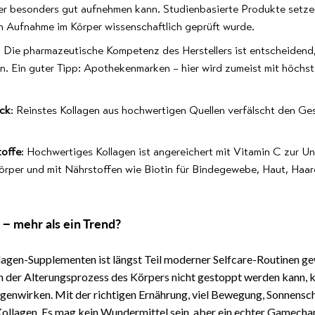
per besonders gut aufnehmen kann. Studienbasierte Produkte setze
n Aufnahme im Körper wissenschaftlich geprüft wurde.
: Die pharmazeutische Kompetenz des Herstellers ist entscheidend
en. Ein guter Tipp: Apothekenmarken – hier wird zumeist mit höchs
ck
: Reinstes Kollagen aus hochwertigen Quellen verfälscht den G
toffe
: Hochwertiges Kollagen ist angereichert mit Vitamin C zur U
örper und mit Nährstoffen wie Biotin für Bindegewebe, Haut, Haar
 − mehr als ein Trend?
agen-Supplementen ist längst Teil moderner Selfcare-Routinen g
 der Alterungsprozess des Körpers nicht gestoppt werden kann, 
genwirken. Mit der richtigen Ernährung, viel Bewegung, Sonnensch
llagen. Es mag kein Wundermittel sein, aber ein echter Gamechang