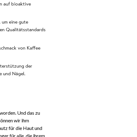
n auf bioaktive
, um eine gute
ten Qualitätsstandards
eschmack von Kaffee
nterstützung der
e und Nägel.
eworden. Und das zu
können wir ihm
utz für die Haut und
er für alle, die ihrem