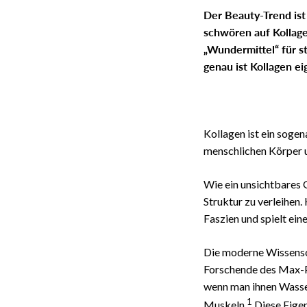
Der Beauty-Trend is
schwören auf Kollag
„Wundermittel“ für s
genau ist Kollagen e
Kollagen ist ein sogen
menschlichen Körper u
Wie ein unsichtbares 
Struktur zu verleihen.
Faszien und spielt ein
Die moderne Wissensch
Forschende des Max-P
wenn man ihnen Wasser
1
Muskeln.
Diese Eigen