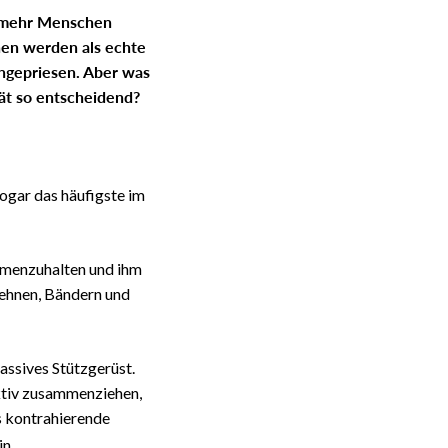
r mehr Menschen
nen werden als echte
angepriesen. Aber was
tät so entscheidend?
sogar das häufigste im
mmenzuhalten und ihm
 Sehnen, Bändern und
assives Stützgerüst.
ktiv zusammenziehen,
s kontrahierende
in.